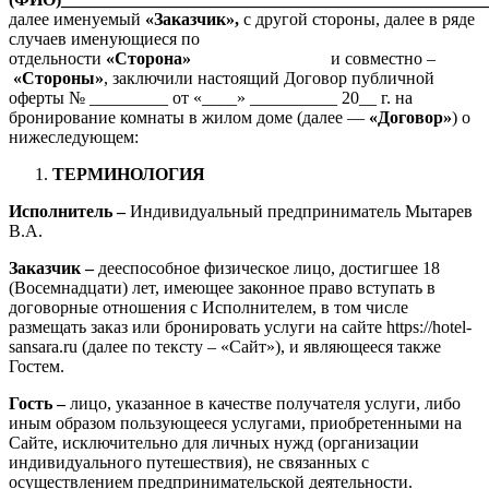
далее именуемый
«Заказчик»,
с другой стороны, далее в ряде
случаев именующиеся по
отдельности
«Сторона»
и совместно –
«Стороны»
, заключили настоящий Договор публичной
оферты № _________ от «____» __________ 20__ г. на
бронирование комнаты в жилом доме (далее —
«Договор»
) о
нижеследующем:
ТЕРМИНОЛОГИЯ
Исполнитель –
Индивидуальный предприниматель Мытарев
В.А.
Заказчик –
дееспособное физическое лицо, достигшее 18
(Восемнадцати) лет, имеющее законное право вступать в
договорные отношения с Исполнителем, в том числе
размещать заказ или бронировать услуги на сайте https://
hotel-
sansara
.ru (далее по тексту – «Сайт»), и являющееся также
Гостем.
Гость –
лицо, указанное в качестве получателя услуги, либо
иным образом пользующееся услугами, приобретенными на
Сайте, исключительно для личных нужд (организации
индивидуального путешествия), не связанных с
осуществлением предпринимательской деятельности.