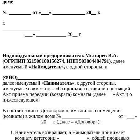
доме
№ _________ от «___» _____________ 20__ г.
г.
__________
«___» ____________ 20__ г.
Индивидуальный предприниматель Мытарев В.А.
(ОГРНИП 321508100156274, ИНН 503804484791)
,
далее
именуемый
«Наймодатель»,
с одной стороны, и
(ФИО)_________________________________________________
далее именуемый
«Наниматель»,
с другой стороны,
именуемые совместно –
«Стороны»
, составили настоящий
Акт приема-передачи (возврата) комнаты (далее — «Акт») о
нижеследующем:
В соответствии с Договором найма жилого помещения
(комнаты) в жилом доме № ___________ от «___»
_______________ 20__ г. (далее – «Договор»):
Наниматель возвращает, а Наймодатель принимает
комнату категории «___________», общей площадью __