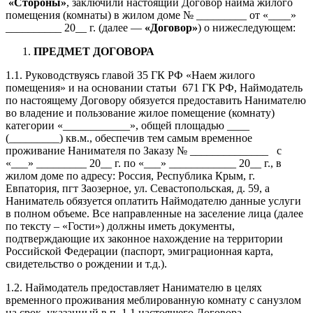
«Стороны»
, заключили настоящий Договор найма жилого
помещения (комнаты) в жилом доме № _________ от «____»
__________ 20__ г. (далее —
«Договор»
) о нижеследующем:
ПРЕДМЕТ ДОГОВОРА
1.1. Руководствуясь главой 35 ГК РФ «Наем жилого
помещения» и на основании статьи 671 ГК РФ, Наймодатель
по настоящему Договору обязуется предоставить Нанимателю
во владение и пользование жилое помещение (комнату)
категории «____________», общей площадью ____
(_________) кв.м., обеспечив тем самым временное
проживание Нанимателя по Заказу № ______________ с
«___» _________ 20__ г. по «___» ____________ 20__ г., в
жилом доме по адресу: Россия, Республика Крым, г.
Евпатория, пгт Заозерное, ул. Севастопольская, д. 59, а
Наниматель обязуется оплатить Наймодателю данные услуги
в полном объеме. Все направленные на заселение лица (далее
по тексту – «Гости») должны иметь документы,
подтверждающие их законное нахождение на территории
Российской Федерации (паспорт, эмиграционная карта,
свидетельство о рождении и т.д.).
1.2. Наймодатель предоставляет Нанимателю в целях
временного проживания меблированную комнату с санузлом
на срок, указанный в п. 1.1 настоящего Договора.