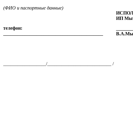
(ФИО и паспортные данные)
ИСПОЛ
ИП Мыт
телефон:
_______
_________
_
_________________________
_______
В.А.Мы
__________________/___________________________ /