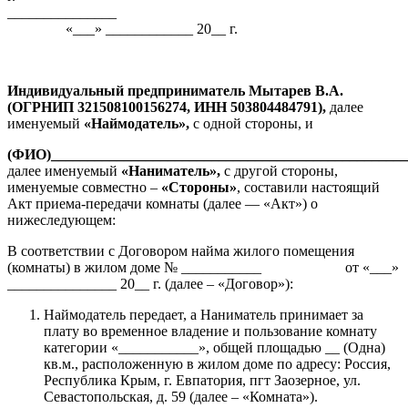
__________
«___» ____________ 20__ г.
Индивидуальный предприниматель Мытарев В.А.
(ОГРНИП 321508100156274, ИНН 503804484791)
,
далее
именуемый
«Наймодатель»,
с одной стороны, и
(ФИО)_________________________________________________
далее именуемый
«Наниматель»,
с другой стороны,
именуемые совместно –
«Стороны»
, составили настоящий
Акт приема-передачи комнаты (далее — «Акт») о
нижеследующем:
В соответствии с Договором найма жилого помещения
(комнаты) в жилом доме № ___________ от «___»
_______________ 20__ г. (далее – «Договор»):
Наймодатель передает, а Наниматель принимает за
плату во временное владение и пользование комнату
категории «___________», общей площадью __ (Одна)
кв.м., расположенную в жилом доме по адресу: Россия,
Республика Крым, г. Евпатория, пгт Заозерное, ул.
Севастопольская, д. 59 (далее – «Комната»).