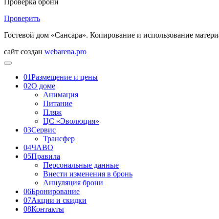
Проверка брони
Проверить
Гостевой дом «Сансара». Копирование и использование матери
сайт создан
webarena.pro
01
Размещение и цены
02
О доме
Анимация
Питание
Пляж
ЦС «Эволюция»
03
Сервис
Трансфер
04
ЧАВО
05
Правила
Персональные данные
Внести изменения в бронь
Аннуляция брони
06
Бронирование
07
Акции и скидки
08
Контакты