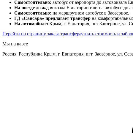
Самостоятельно:
автобус от аэропорта до автовокзала Е
На поезде
до ж/д вокзала Евпатории или на автобусе до а
Самостоятельно:
на маршрутном автобусе в Заозерное.
ГД «Сансара» предлагает трансфер
на комфортабельных
На автомобиле:
Крым, г. Евпатория, пгт Заозерное, ул. 
Перейти на страницу заказа трансфера
узнать стоимость и забр
Мы на карте
Россия, Республика Крым, г. Евпатория, пгт. Заозёрное, ул. Сев