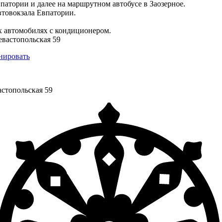
впатории и далее на маршрутном автобусе в Заозерное.
втовокзала Евпатории.
 автомобилях с кондиционером.
Севастопольская 59
онировать
астопольская 59